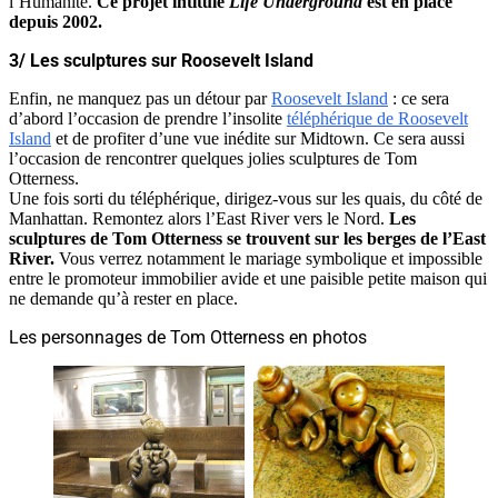
l’Humanité.
Ce projet intitulé
Life Underground
est en place
depuis 2002.
3/ Les sculptures sur Roosevelt Island
Enfin, ne manquez pas un détour par
Roosevelt Island
: ce sera
d’abord l’occasion de prendre l’insolite
téléphérique de Roosevelt
Island
et de profiter d’une vue inédite sur Midtown. Ce sera aussi
l’occasion de rencontrer quelques jolies sculptures de Tom
Otterness.
Une fois sorti du téléphérique, dirigez-vous sur les quais, du côté de
Manhattan. Remontez alors l’East River vers le Nord.
Les
sculptures de Tom Otterness se trouvent sur les berges de l’East
River.
Vous verrez notamment le mariage symbolique et impossible
entre le promoteur immobilier avide et une paisible petite maison qui
ne demande qu’à rester en place.
Les personnages de Tom Otterness en photos