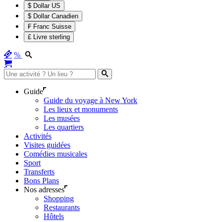
$ Dollar US
$ Dollar Canadien
₣ Franc Suisse
£ Livre sterling
%
Guide
Guide du voyage à New York
Les lieux et monuments
Les musées
Les quartiers
Activités
Visites guidées
Comédies musicales
Sport
Transferts
Bons Plans
Nos adresses
Shopping
Restaurants
Hôtels