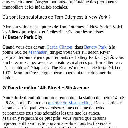
œuvres critiquent l’argent tout puissant, l’avidité des promoteurs
immobiliers et les inégalités sociales.
Où sont les sculptures de Tom Otterness à New York ?
Alors où voir des sculptures de Tom Otterness à New York ? Voici
les 3 lieux principaux et faciles d’accès pour les touristes.
1/ Battery Park City
Quand vous êtes devant
Castle Clinton
, dans
Battery Park
, à la
pointe Sud de
Manhattan
, dirigez-vous vers l’Hudson River
jusqu’au terrain de jeux pour enfants de Battery Park City. Là, vous
tomberez nez à nez avec des créatures réalisées par Tom Otterness.
L’ensemble a été baptisé « The Real World » et a été installé ici en
1992. Mon préféré : le gros personnage qui tente de jouer du
violon…
2/ Dans le métro
14th Street – 8th Avenue
Autre drôle d’endroit pour une rencontre : la station de métro 14th St
– 8 Av, porte d’entrée du
quartier de Meatpacking
. Dès la sortie de
la rame, sur le quai, vous croiserez une centaine de petits
personnages tous plus adorables les uns que les autres.
Mais en y regardant de plus près, vous verrez que certains
représentent l’avidité, le pouvoir absolu et tous les travers de