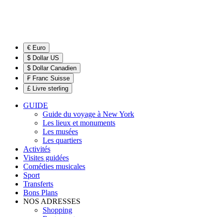
€ Euro
$ Dollar US
$ Dollar Canadien
₣ Franc Suisse
£ Livre sterling
GUIDE
Guide du voyage à New York
Les lieux et monuments
Les musées
Les quartiers
Activités
Visites guidées
Comédies musicales
Sport
Transferts
Bons Plans
NOS ADRESSES
Shopping