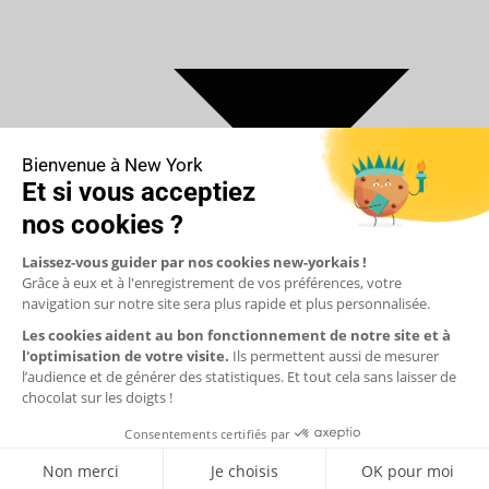
€ Euro
$ Dollar US
$ Dollar Canadien
₣ Franc Suisse
£ Livre sterling