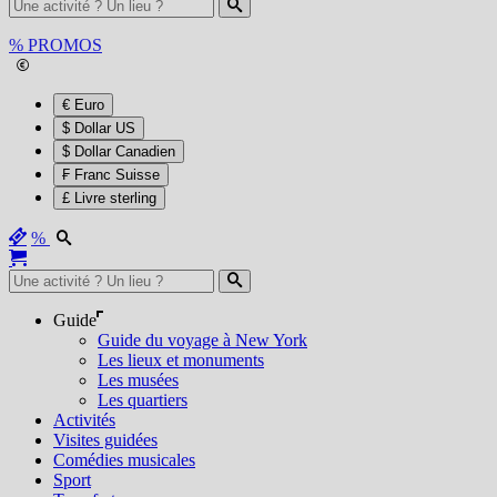
%
PROMOS
€ Euro
$ Dollar US
$ Dollar Canadien
₣ Franc Suisse
£ Livre sterling
%
Guide
Guide du voyage à New York
Les lieux et monuments
Les musées
Les quartiers
Activités
Visites guidées
Comédies musicales
Sport