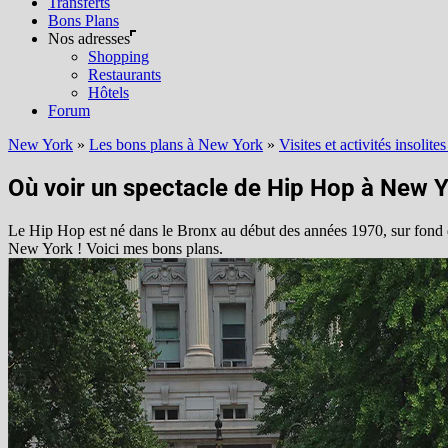
Transferts
Bons Plans
Nos adresses
Shopping
Restaurants
Hôtels
Forum
New York
»
Les bons plans à New York
»
Visites et activités insolit
Où voir un spectacle de Hip Hop à New Y
Le Hip Hop est né dans le Bronx au début des années 1970, sur fond d
New York ! Voici mes bons plans.