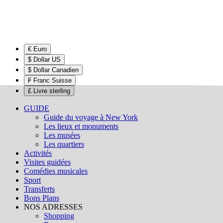
€ Euro
$ Dollar US
$ Dollar Canadien
₣ Franc Suisse
£ Livre sterling
GUIDE
Guide du voyage à New York
Les lieux et monuments
Les musées
Les quartiers
Activités
Visites guidées
Comédies musicales
Sport
Transferts
Bons Plans
NOS ADRESSES
Shopping