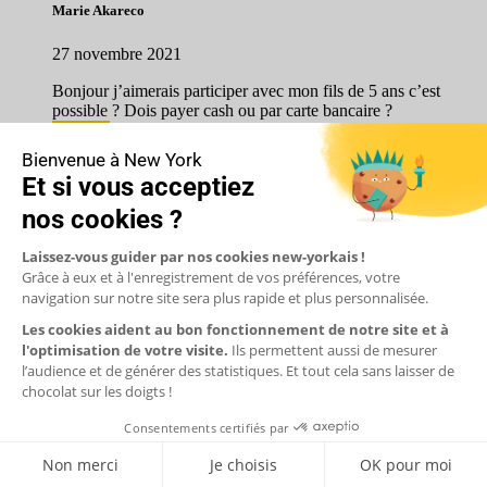
Marie Akareco
27 novembre 2021
Bonjour j’aimerais participer avec mon fils de 5 ans c’est
possible ? Dois payer cash ou par carte bancaire ?
Répondre
Decoret
26 novembre 2021
Bonjour je souhaite réserver pour l’edge mais comment fait on
avec le pass sightseeing .
Car je ne vois pas ou mettre cette option.
Merci de votre retour
Cordialement.
Clarisse decoret
Répondre