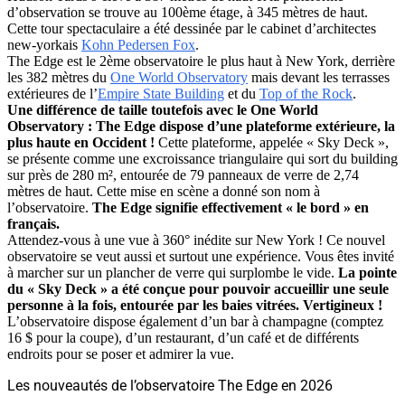
d’observation se trouve au 100ème étage, à 345 mètres de haut.
Cette tour spectaculaire a été dessinée par le cabinet d’architectes
new-yorkais
Kohn Pedersen Fox
.
The Edge est le 2ème observatoire le plus haut à New York, derrière
les 382 mètres du
One World Observatory
mais devant les terrasses
extérieures de l’
Empire State Building
et du
Top of the Rock
.
Une différence de taille toutefois avec le One World
Observatory : The Edge dispose d’une plateforme extérieure, la
plus haute en Occident !
Cette plateforme, appelée « Sky Deck »,
se présente comme une excroissance triangulaire qui sort du building
sur près de 280 m², entourée de 79 panneaux de verre de 2,74
mètres de haut. Cette mise en scène a donné son nom à
l’observatoire.
The Edge signifie effectivement « le bord » en
français.
Attendez-vous à une vue à 360° inédite sur New York ! Ce nouvel
observatoire se veut aussi et surtout une expérience. Vous êtes invité
à marcher sur un plancher de verre qui surplombe le vide.
La pointe
du « Sky Deck » a été conçue pour pouvoir accueillir une seule
personne à la fois, entourée par les baies vitrées. Vertigineux !
L’observatoire dispose également d’un bar à champagne (comptez
16 $ pour la coupe), d’un restaurant, d’un café et de différents
endroits pour se poser et admirer la vue.
Les nouveautés de l’observatoire The Edge en 2026