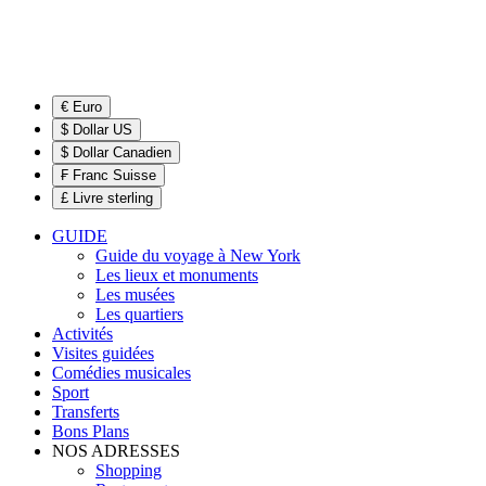
€ Euro
$ Dollar US
$ Dollar Canadien
₣ Franc Suisse
£ Livre sterling
GUIDE
Guide du voyage à New York
Les lieux et monuments
Les musées
Les quartiers
Activités
Visites guidées
Comédies musicales
Sport
Transferts
Bons Plans
NOS ADRESSES
Shopping