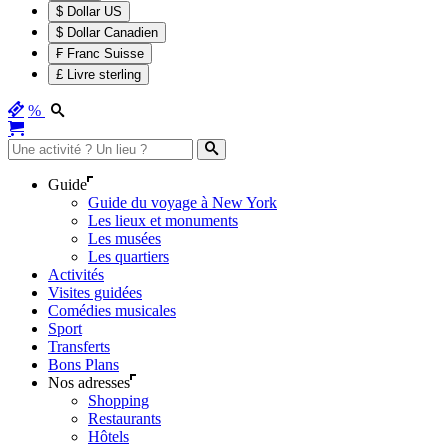
$ Dollar US
$ Dollar Canadien
₣ Franc Suisse
£ Livre sterling
%
Guide
Guide du voyage à New York
Les lieux et monuments
Les musées
Les quartiers
Activités
Visites guidées
Comédies musicales
Sport
Transferts
Bons Plans
Nos adresses
Shopping
Restaurants
Hôtels