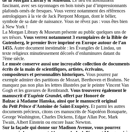
de la Morgan Library & Museum.
Le lieu est absolument
fascinant, avec ses rayonnages en bois toisés par d’impressionnants
plafonds ornés de fresques. Vous verrez notamment des références
astrologiques à la vie de Jack Pierpont Morgan, dont le bélier,
symbole de sa date de naissance. Vous ne rêvez pas : vous êtes bien
à New York !
La Morgan Library & Museum présente au public quelques uns de
ses trésors.
Vous verrez notamment 3 exemplaires de la Bible de
Gutenberg, le premier livre imprimé en Europe autour de l’an
1455.
Autre document inestimable : les Évangiles de Lindau, un
texte religieux minutieusement décorés d’enluminures datant du
7ème siècle.
Le musée conserve aussi une incroyable collection de documents
écrits de la main de scientifiques,
artistes,
écrivains,
compositeurs et personnalités historiques.
Vous pourrez par
exemple admirer des partitions de Mozart, Beethoven et Brahms. Ne
manquez pas non plus les lettres illustrées par le peintre Vincent Van
Gogh et les gravures de Rembrandt.
Vous trouverez également le
manuscrit d’
Eugénie Grandet
, offert par Honoré de
Balzac à Madame Hanska, ainsi que le manuscrit original
du
Petit Prince
d’Antoine de Saint-Exupéry.
Et parmi les autres
documents précieux, citons ces manuscrits de Napoléon Bonaparte,
George Washington, Charles Dickens, Edgar Allan Poe, Mark
Twain, Albert Einstein ou encore Isaac Newton.
Sur la façade qui donne sur Madison Avenue, vous pourrez