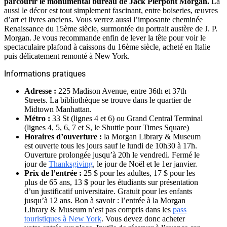
parcourir le monumental bureau de Jack Pierpont Morgan.
Là
aussi le décor est tout simplement fascinant, entre boiseries, œuvres
d’art et livres anciens. Vous verrez aussi l’imposante cheminée
Renaissance du 15ème siècle, surmontée du portrait austère de J. P.
Morgan. Je vous recommande enfin de lever la tête pour voir le
spectaculaire plafond à caissons du 16ème siècle, acheté en Italie
puis délicatement remonté à New York.
Informations pratiques
Adresse :
225 Madison Avenue, entre 36th et 37th
Streets. La bibliothèque se trouve dans le quartier de
Midtown Manhattan.
Métro :
33 St (lignes 4 et 6) ou Grand Central Terminal
(lignes 4, 5, 6, 7 et S, le Shuttle pour Times Square)
Horaires d’ouverture :
la Morgan Library & Museum
est ouverte tous les jours sauf le lundi de 10h30 à 17h.
Ouverture prolongée jusqu’à 20h le vendredi. Fermé le
jour de
Thanksgiving
, le jour de Noël et le 1er janvier.
Prix de l’entrée :
25 $ pour les adultes, 17 $ pour les
plus de 65 ans, 13 $ pour les étudiants sur présentation
d’un justificatif universitaire. Gratuit pour les enfants
jusqu’à 12 ans. Bon à savoir : l’entrée à la Morgan
Library & Museum n’est pas compris dans les
pass
touristiques à New York
. Vous devez donc acheter