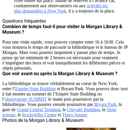
votre entrée sur place. Inutile de réserver à l’avance car,
contrairement aux observatoires ou aux
activités les
plus demandées à New York
, il y a toujours de la place.
Questions fréquentes
Combien de temps faut-il pour visiter la Morgan Library &
Museum ?
Pour une visite rapide, vous pouvez compter entre 1h à 1h30. Cela
vous donnera le temps de parcourir la bibliothèque et le bureau de JP
Morgan. Mais vous pourrez largement y passer plus de temps. Je
pense qu’un minimum de 2 heures est nécessaire pour vraiment
s’imprégner des lieux et voir tranquillement les différentes pièces et
objets présentés.
Que voir avant ou après la Morgan Library & Museum ?
La bibliothèque se trouve véritablement au coeur de New York,
entre l’
Empire State Building
et Bryant Park. Vous pouvez donc tout
à fait monter au sommet de l’Empire State Building ou
l’
observatoire SUMMIT
le matin puis poursuivre par la
bibliothèque. Vous pourrez ensuite poursuivre par
Bryant Park
, la
gare de
Grand Central Terminal
, le
Chrysler Building
, la
5ème
avenue
, le
Rockefeller Center
et
Times Square
.
Photos de la Morgan Library & Museum