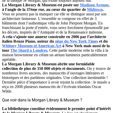
de la banque JP Morgan, qui existe toujours aujourd’hui.
La Morgan Library & Museum est posée sur
Madison Avenue
,
à l’angle de la 37ème rue, au cœur du quartier de
Midtown
.
Vous ne pourrez pas la manquer car elle se distingue aussi par son
architecture fastueuse. L’ensemble se compose en effet de 3
bâtiments dont l’authentique villa de John Pierpont Morgan. En
franchissant la porte d’entrée, vous serez forcément époustouflé par
les décors, inspirés de l’Antiquité et de la Renaissance italienne.
A cela s’ajoute une annexe construite en 2006 par l’architecte
italien Renzo Piano, auteur
du
siège du New York Times
et du
Whitney Museum of American Art
à New York
mais aussi
de la
tour
The Shard à Londres
.
Cette partie moderne relie la villa à la
maison brownstone en créant un atrium lumineux particulièrement
agréable.
La Morgan Library & Museum abrite une formidable
collection de plus de 350 000 objets et documents.
On y trouve de
nombreux livres anciens, des manuscrits d’ouvrages littéraires et
historiques et des partitions originales. Une collection inestimable !
Dernière pièce d’importance à avoir rejoint la collection : le musée a
reçu en 2008 plusieurs manuscrits de l’écrivain irlandais Oscar
Wilde.
Que voir dans la Morgan Library & Museum ?
La bibliothèque constitue évidemment le premier point d’intérêt