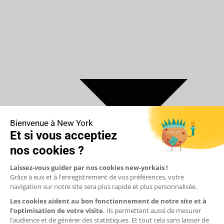
€ Euro
$ Dollar US
$ Dollar Canadien