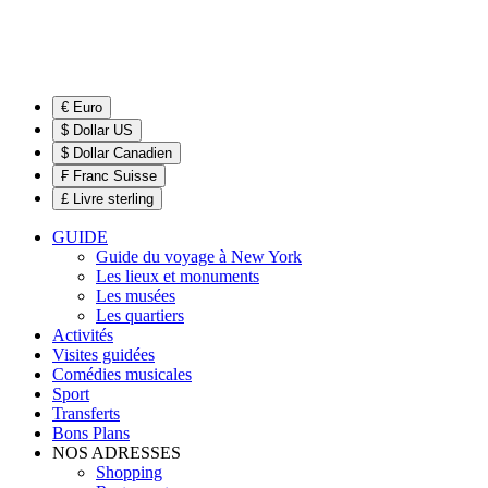
€ Euro
$ Dollar US
$ Dollar Canadien
₣ Franc Suisse
£ Livre sterling
GUIDE
Guide du voyage à New York
Les lieux et monuments
Les musées
Les quartiers
Activités
Visites guidées
Comédies musicales
Sport
Transferts
Bons Plans
NOS ADRESSES
Shopping