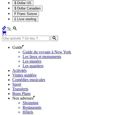
$ Dollar US
$ Dollar Canadien
₣ Franc Suisse
£ Livre sterling
%
Guide
Guide du voyage à New York
Les lieux et monuments
Les musées
Les quartiers
Activités
Visites guidées
Comédies musicales
Sport
Transferts
Bons Plans
Nos adresses
Shopping
Restaurants
Hôtels