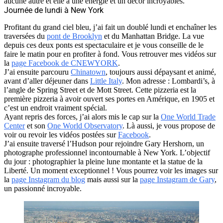
aucune autre et elle a une énergie et un décor incroyables.
Journée de lundi à New York
Profitant du grand ciel bleu, j’ai fait un doublé lundi et enchaîner les
traversées du
pont de Brooklyn
et du Manhattan Bridge. La vue
depuis ces deux ponts est spectaculaire et je vous conseille de le
faire le matin pour en profiter à fond. Vous retrouver mes vidéos sur
la
page Facebook de CNEWYORK
.
J’ai ensuite parcouru
Chinatown
, toujours aussi dépaysant et animé,
avant d’aller déjeuner dans
Little Italy
. Mon adresse : Lombardi’s, à
l’angle de Spring Street et de Mott Street. Cette pizzeria est la
première pizzeria à avoir ouvert ses portes en Amérique, en 1905 et
c’est un endroit vraiment spécial.
Ayant repris des forces, j’ai alors mis le cap sur la
One World Trade
Center
et son
One World Observatory
. Là aussi, je vous propose de
voir ou revoir les vidéos postées sur
Facebook
.
J’ai ensuite traversé l’Hudson pour rejoindre Gary Hershorn, un
photographe professionnel incontournable à New York. L’objectif
du jour : photographier la pleine lune montante et la statue de la
Liberté. Un moment exceptionnel ! Vous pourrez voir les images sur
la
page Instagram du blog
mais aussi sur la
page Instagram de Gary
,
un passionné incroyable.