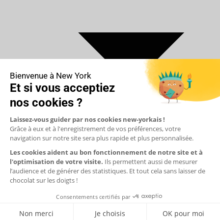
€ Euro
$ Dollar US
$ Dollar Canadien
₣ Franc Suisse
£ Livre sterling