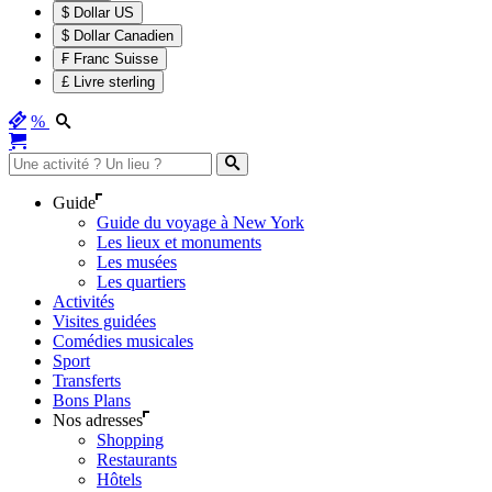
$ Dollar US
$ Dollar Canadien
₣ Franc Suisse
£ Livre sterling
%
Guide
Guide du voyage à New York
Les lieux et monuments
Les musées
Les quartiers
Activités
Visites guidées
Comédies musicales
Sport
Transferts
Bons Plans
Nos adresses
Shopping
Restaurants
Hôtels