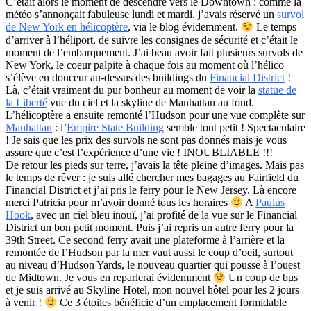
C’était alors le moment de descendre vers le Downtown : comme la
météo s’annonçait fabuleuse lundi et mardi, j’avais réservé un
survol
de New York en hélicoptère
, via le blog évidemment.
Le temps
d’arriver à l’héliport, de suivre les consignes de sécurité et c’était le
moment de l’embarquement. J’ai beau avoir fait plusieurs survols de
New York, le coeur palpite à chaque fois au moment où l’hélico
s’élève en douceur au-dessus des buildings du
Financial District
!
Là, c’était vraiment du pur bonheur au moment de voir la
statue de
la Liberté
vue du ciel et la skyline de Manhattan au fond.
L’hélicoptère a ensuite remonté l’Hudson pour une vue complète sur
Manhattan
: l’
Empire State Building
semble tout petit ! Spectaculaire
! Je sais que les prix des survols ne sont pas donnés mais je vous
assure que c’est l’expérience d’une vie ! INOUBLIABLE !!!
De retour les pieds sur terre, j’avais la tête pleine d’images. Mais pas
le temps de rêver : je suis allé chercher mes bagages au Fairfield du
Financial District et j’ai pris le ferry pour le New Jersey. Là encore
merci Patricia pour m’avoir donné tous les horaires
A
Paulus
Hook
, avec un ciel bleu inouï, j’ai profité de la vue sur le Financial
District un bon petit moment. Puis j’ai repris un autre ferry pour la
39th Street. Ce second ferry avait une plateforme à l’arrière et la
remontée de l’Hudson par la mer vaut aussi le coup d’oeil, surtout
au niveau d’Hudson Yards, le nouveau quartier qui pousse à l’ouest
de Midtown. Je vous en reparlerai évidemment
Un coup de bus
et je suis arrivé au Skyline Hotel, mon nouvel hôtel pour les 2 jours
à venir !
Ce 3 étoiles bénéficie d’un emplacement formidable