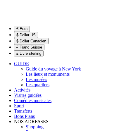
€ Euro
$ Dollar US
$ Dollar Canadien
₣ Franc Suisse
£ Livre sterling
GUIDE
Guide du voyage à New York
Les lieux et monuments
Les musées
Les quartiers
Activités
Visites guidées
Comédies musicales
Sport
Transferts
Bons Plans
NOS ADRESSES
Shopping