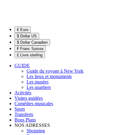
€ Euro
$ Dollar US
$ Dollar Canadien
₣ Franc Suisse
£ Livre sterling
GUIDE
Guide du voyage à New York
Les lieux et monuments
Les musées
Les quartiers
Activités
Visites guidées
Comédies musicales
Sport
Transferts
Bons Plans
NOS ADRESSES
Shopping