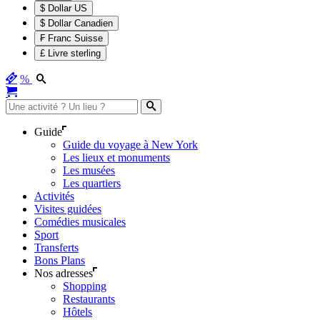
$ Dollar US
$ Dollar Canadien
₣ Franc Suisse
£ Livre sterling
%
Guide
Guide du voyage à New York
Les lieux et monuments
Les musées
Les quartiers
Activités
Visites guidées
Comédies musicales
Sport
Transferts
Bons Plans
Nos adresses
Shopping
Restaurants
Hôtels