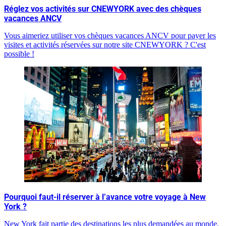
Réglez vos activités sur CNEWYORK avec des chèques
vacances ANCV
Vous aimeriez utiliser vos chèques vacances ANCV pour payer les
visites et activités réservées sur notre site CNEWYORK ? C'est
possible !
Pourquoi faut-il réserver à l’avance votre voyage à New
York ?
New York fait partie des destinations les plus demandées au monde.