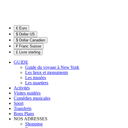
€ Euro
$ Dollar US
$ Dollar Canadien
₣ Franc Suisse
£ Livre sterling
GUIDE
Guide du voyage à New York
Les lieux et monuments
Les musées
Les quartiers
Activités
Visites guidées
Comédies musicales
Sport
Transferts
Bons Plans
NOS ADRESSES
Shopping