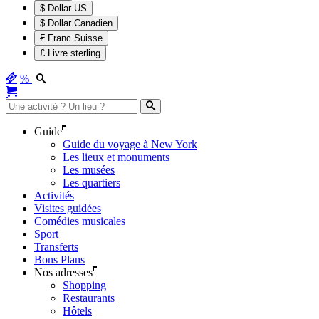
$ Dollar US
$ Dollar Canadien
₣ Franc Suisse
£ Livre sterling
%
Guide
Guide du voyage à New York
Les lieux et monuments
Les musées
Les quartiers
Activités
Visites guidées
Comédies musicales
Sport
Transferts
Bons Plans
Nos adresses
Shopping
Restaurants
Hôtels