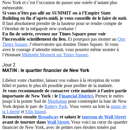
New York et c’est l’occasion de passer une soirée d’autant plus
mémorable.
Si vous n’êtes pas allé au SUMMIT ou à l’Empire State
Building en fin d’après-midi, je vous conseille de le faire de nuit.
Il faut absolument prendre de la hauteur pour se rendre compte de
l’étendue de la mégapole new-yorkaise !
En fin de soirée, revenez sur Times Square pour voir
l’incroyable scintillement du lieu.
Et pourquoi pas monter au
One
Times Square
, l’observatoire qui domine Times Square. Si vous
avez le courage d’attendre minuit, vous pourrez même assister à
l’étonnant
Midnight Moment sur Times Square
.
Jour 2
MATIN : le quartier financier de New York
Libérez votre chambre, laissez vos valises à la réception de votre
hôtel et partez le plus tôt possible pour profiter de la matinée.
Je vous recommande de consacrer cette matinée à l’autre partie
importante de New York : le
Financial District
.
Prenez le métro
jusqu’à la pointe Sud de
Manhattan
pour contempler la baie de New
York depuis le parc de
Battery Park
. Vous verrez au loin la
statue de
la Liberté
et
Ellis Island
.
Remontez ensuite
Broadway
et saluez le
taureau de Wall Street
avant de tourner dans
Wall Street
.
Vous voici au cœur du quartier
financier de New York, avec de petites rues étroites toisées par