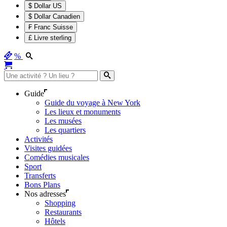
$ Dollar US
$ Dollar Canadien
₣ Franc Suisse
£ Livre sterling
%
Guide
Guide du voyage à New York
Les lieux et monuments
Les musées
Les quartiers
Activités
Visites guidées
Comédies musicales
Sport
Transferts
Bons Plans
Nos adresses
Shopping
Restaurants
Hôtels