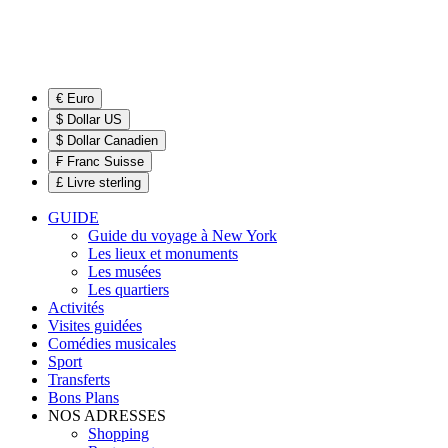
€ Euro
$ Dollar US
$ Dollar Canadien
₣ Franc Suisse
£ Livre sterling
GUIDE
Guide du voyage à New York
Les lieux et monuments
Les musées
Les quartiers
Activités
Visites guidées
Comédies musicales
Sport
Transferts
Bons Plans
NOS ADRESSES
Shopping