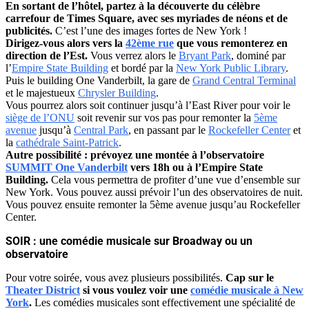
En sortant de l’hôtel, partez à la découverte du célèbre
carrefour de Times Square, avec ses myriades de néons et de
publicités.
C’est l’une des images fortes de New York !
Dirigez-vous alors vers la
42ème rue
que vous remonterez en
direction de l’Est.
Vous verrez alors le
Bryant Park
, dominé par
l’
Empire State Building
et bordé par la
New York Public Library
.
Puis le building One Vanderbilt, la gare de
Grand Central Terminal
et le majestueux
Chrysler Building
.
Vous pourrez alors soit continuer jusqu’à l’East River pour voir le
siège de l’ONU
soit revenir sur vos pas pour remonter la
5ème
avenue
jusqu’à
Central Park
, en passant par le
Rockefeller Center
et
la
cathédrale Saint-Patrick
.
Autre possibilité : prévoyez une montée à l’observatoire
SUMMIT One Vanderbilt
vers 18h ou à l’Empire State
Building.
Cela vous permettra de profiter d’une vue d’ensemble sur
New York. Vous pouvez aussi prévoir l’un des observatoires de nuit.
Vous pouvez ensuite remonter la 5ème avenue jusqu’au Rockefeller
Center.
SOIR : une comédie musicale sur Broadway ou un
observatoire
Pour votre soirée, vous avez plusieurs possibilités.
Cap sur le
Theater District
si vous voulez voir une
comédie musicale à New
York
.
Les comédies musicales sont effectivement une spécialité de