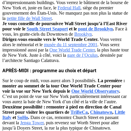
d’impressionnants buildings. Vous verrez le bâtiment de la bourse de
New York et, juste en face, le
Federal Hall
, siège du premier
gouvernement des États-Unis.
Ne manquez pas non plus la statue de
la
petite fille de Wall Street
.
Je vous conseille de poursuivre Wall Street jusqu’à l’East River
pour voir le
South Street Seaport
et le
pont de Brooklyn
.
Face à
vous, les gratte-ciels du Downtown de
Brooklyn
.
Dirigez-vous ensuite vers le World Trade Center.
Vous verrez
alors le mémorial et le
musée du 11 septembre 2001
. Vous serez
impressionné aussi par la
One World Trade Center
, la plus haute tour
de New York. Juste à côté, voici la
gare de l’Oculus
, dessinée par
l’architecte Santiago Calatrava.
APRÈS-MIDI : programme au choix et départ
Sur le coup de midi, vous aurez alors 3 possibilités.
La première :
monter au sommet de la tour One World Trade Center pour
voir la vue sur New York depuis le
One World Observatory
.
C’est un point de vue sur New York particulièrement intéressant car
vous aurez la baie de New York d’un côté et la ville de l’autre.
Deuxième possibilité : remonter à pied en direction de Canal
Street pour visiter les quartiers de
TriBeCa
,
Chinatown
,
Little
Italy
et
SoHo
.
Dans ce cas, remontez Church Street en passant
devant la
Jenga Tower
, puis revenez sur Worth Street pour aller
jusqu’à Doyers Street, la rue la plus typique de Chinatown.